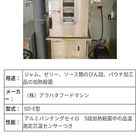
ジャム、ゼリー、ソース類のびん詰、パウチ加工
用途：
品の加熱殺菌
メーカ
（株）アラハタフードマシン
ー：
型式：
SD-E型
アルミパンチングセイロ 5段加熱殺菌中の品温
性能：
測定芯温センサーつき