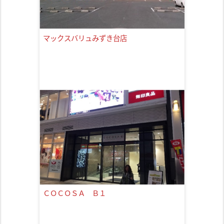
マックスバリュみずき台店
ＣＯＣＯＳＡ Ｂ１