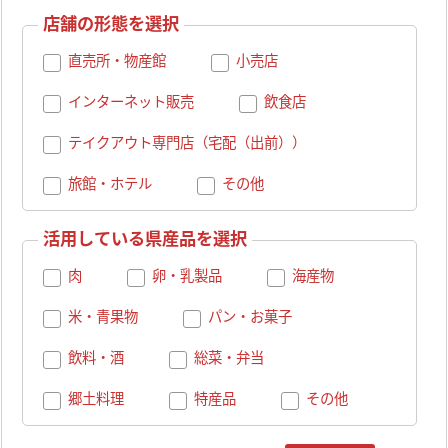
店舗の形態を選択
直売所・物産館
小売店
インターネット販売
飲食店
テイクアウト専門店（宅配（出前））
旅館・ホテル
その他
活用している県産品を選択
肉
卵・乳製品
海産物
米・青果物
パン・お菓子
飲料・酒
総菜・弁当
郷土料理
特産品
その他