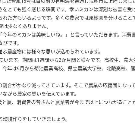
直撃した台風15号は目の前の有明海を通過し荒尾市に上陸しまし
さをとても強く感じる瞬間です。幸いミカンは深刻な被害を受
られた方もいるようです。多くの農家では果樹園を分けること
響は少なくありません。
「今年のミカンは美味しいね。」と言っていただきます。消費
喜びです。
並ぶ農産物には様々な思いが込められています。
ています。期間は1週間から2か月間と様々です。高校生、農大
。今年は9月から菊池農業高校、県立農業大学校、北陵高校、
の割合がかなり減ってきています。そこで農業の応援団になっ
いながら農家の想いを伝えています。
食と農、消費者の皆さんと農業者が今まで以上につながること
る環境作りをしていきましょう。