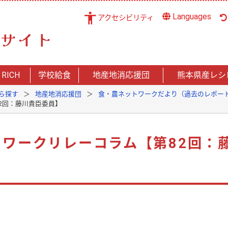
Languages
アクセシビリティ
 RICH
学校給食
地産地消応援団
熊本県産レシ
ら探す
地産地消応援団
食・農ネットワークだより（過去のレポー
2回：藤川貴臣委員】
ワークリレーコラム【第82回：