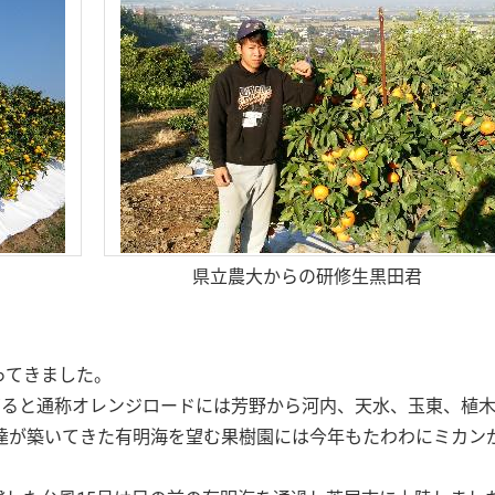
県立農大からの研修生黒田君
きました。
ぎると通称オレンジロードには芳野から河内、天水、玉東、植
達が築いてきた有明海を望む果樹園には今年もたわわにミカン