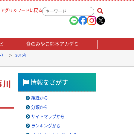
アグリ＆フードに戻る
検
索
キ
ー
ワ
ー
ピ
食のみやこ熊本アカデミー
ド
ト）
2015年
情報をさがす
藤川
組織から
分類から
サイトマップから
ランキングから