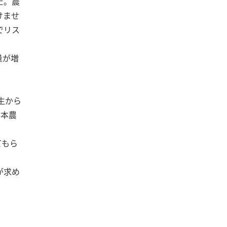
た。農
けませ
でリス
量が増
生から
熊本農
てもら
が求め