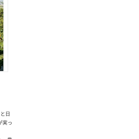
木と日
が実っ