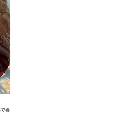
海で獲
。