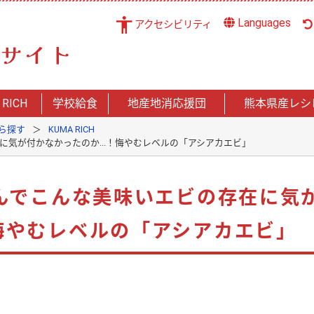
Languages
アクセシビリティ
 RICH
学校給食
地産地消応援団
熊本県産レシ
ら探す
KUMA RICH
在に気が付かなかったのか...！悔やむレベルの「アシアカエビ」
でなんでこんな美味いエビの存在に気
！悔やむレベルの「アシアカエビ」