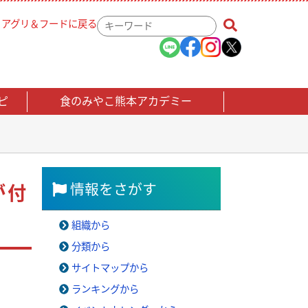
アグリ＆フードに戻る
検
索
キ
ー
ワ
ー
ピ
食のみやこ熊本アカデミー
ド
情報をさがす
が付
組織から
分類から
サイトマップから
ランキングから