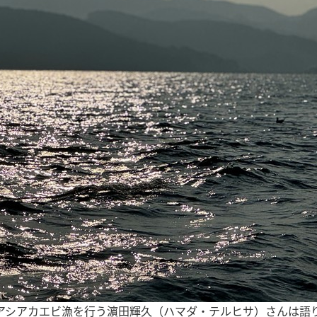
アシアカエビ漁を行う濵田輝久（ハマダ・テルヒサ）さんは語