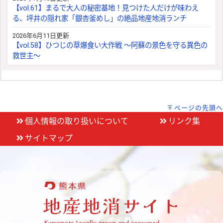
【vol.61】まるで大人の秘密基地！見つけた人だけが味わえ
る、坪井の隠れ家「銀杏釜めし」の絶品地産地消ランチ
2026年6月11日更新
【vol.58】ひつじの草爆食い大作戦 ～阿蘇の景色を守る異色の
救世主～
ページの先頭へ
個人情報の取り扱いについて
リンク集
サイトマップ