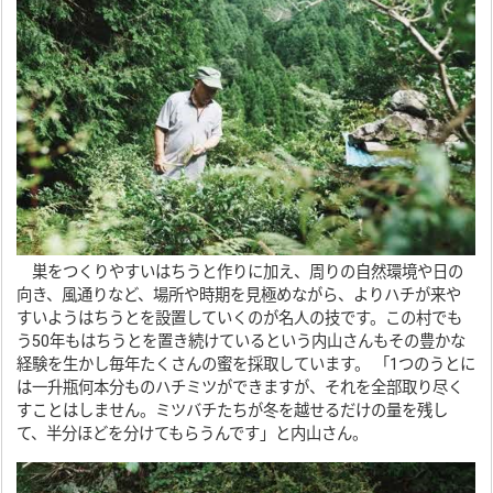
巣をつくりやすいはちうと作りに加え、周りの自然環境や日の
向き、風通りなど、場所や時期を見極めながら、よりハチが来や
すいようはちうとを設置していくのが名人の技です。この村でも
う50年もはちうとを置き続けているという内山さんもその豊かな
経験を生かし毎年たくさんの蜜を採取しています。 「1つのうとに
は一升瓶何本分ものハチミツができますが、それを全部取り尽く
すことはしません。ミツバチたちが冬を越せるだけの量を残し
て、半分ほどを分けてもらうんです」と内山さん。