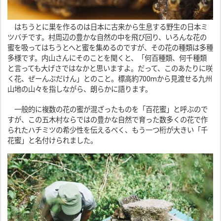
はちうとに巣を作るのは日本に古来から生息する野生の日本ミ
ツバチです。村周辺の豊かな自然の中を飛び回り、いろんな花の
蜜を吸ってはちうとへと蜜を集めるのですが、その花の種類は多種
多様です。内山さんにそのことを聞くと、「何百種類、何千種類
と言っても大げさではなかと思いますよ。だって、このあたりに咲
く花、ぜーんぶだけん」とのこと。標高約700mから見渡せる九州
山地の山々を指しながら、朗らかに語ります。
一般的に複数の花の蜜が混ざったものを「百花蜜」と呼ぶので
すが、この五木村ならではの豊かな自然で育った数多くの花で作
られたハチミツの希少性を伝えるべく、もう一つ桁が大きい「千
花蜜」と名付けられました。