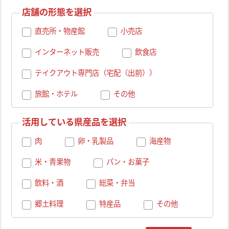
店舗の形態を選択
直売所・物産館
小売店
インターネット販売
飲食店
テイクアウト専門店（宅配（出前））
旅館・ホテル
その他
活用している県産品を選択
肉
卵・乳製品
海産物
米・青果物
パン・お菓子
飲料・酒
総菜・弁当
郷土料理
特産品
その他