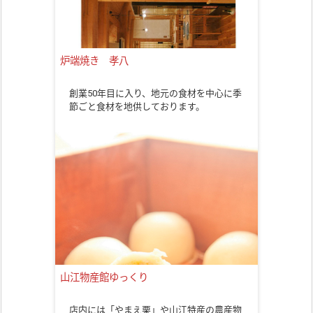
炉端焼き 孝八
創業50年目に入り、地元の食材を中心に季
節ごと食材を地供しております。
山江物産館ゆっくり
店内には「やまえ栗」や山江特産の農産物