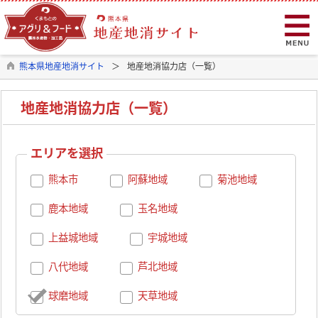
熊本県地産地消サイト
地産地消協力店（一覧）
地産地消協力店（一覧）
エリアを選択
熊本市
阿蘇地域
菊池地域
鹿本地域
玉名地域
上益城地域
宇城地域
八代地域
芦北地域
球磨地域
天草地域