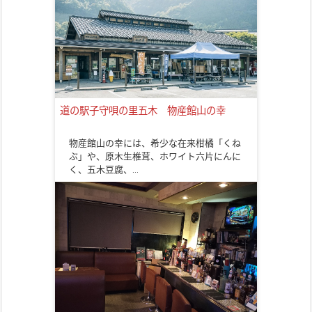
道の駅子守唄の里五木 物産館山の幸
物産館山の幸には、希少な在来柑橘「くね
ぶ」や、原木生椎茸、ホワイト六片にんに
く、五木豆腐、…