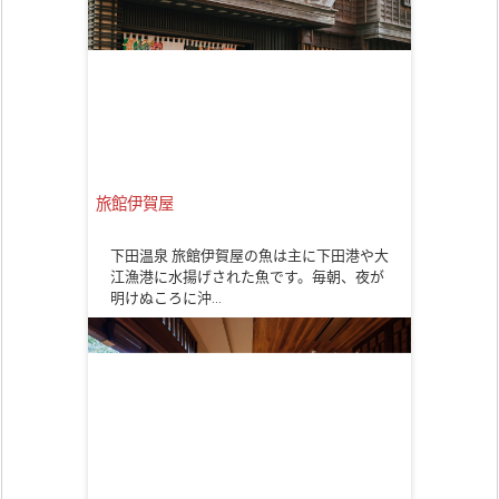
旅館伊賀屋
下田温泉 旅館伊賀屋の魚は主に下田港や大
江漁港に水揚げされた魚です。毎朝、夜が
明けぬころに沖…