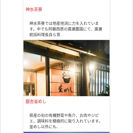
神水茶寮
神水茶寮では地産地消に力を入れていま
す。中でも阿蘇西原の廣瀬農園にて、廣瀬
統括料理長自ら育…
銀杏釜めし
県産の旬の有機野菜や魚介、お肉やジビ
エ、調味料を積極的に取り入れています。
釜めし以外にも、…