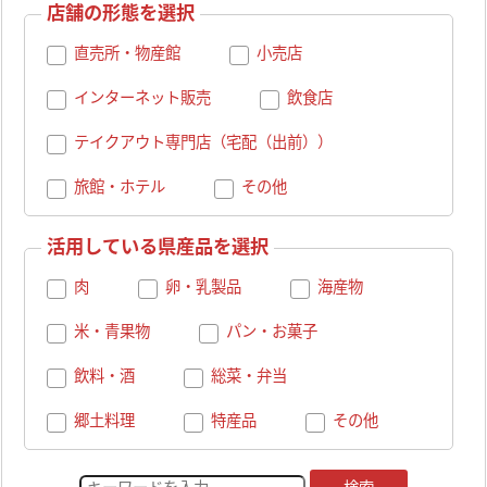
店舗の形態を選択
直売所・物産館
小売店
インターネット販売
飲食店
テイクアウト専門店（宅配（出前））
旅館・ホテル
その他
活用している県産品を選択
肉
卵・乳製品
海産物
米・青果物
パン・お菓子
飲料・酒
総菜・弁当
郷土料理
特産品
その他