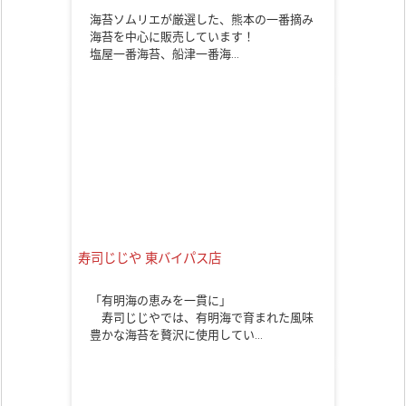
海苔ソムリエが厳選した、熊本の一番摘み
海苔を中心に販売しています！
塩屋一番海苔、船津一番海…
寿司じじや 東バイパス店
「有明海の恵みを一貫に」
寿司じじやでは、有明海で育まれた風味
豊かな海苔を贅沢に使用してい…