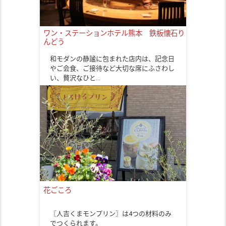
ワン・ステーションホテル熊本 鉄板懐石り
んどう
和モダンの静謐に包まれた店内は、記念日
やご会食、ご接待など大切な席にふさわし
い、贅沢なひと…
花ごころ
〖人吉くまモンプリン〗は4つの材料のみ
でつくられます。