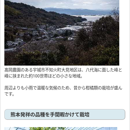
髙岡農園のある宇城市不知火町大見地区は、八代海に面した峰と
峰に挟まれた約100世帯ほどの小さな地域。
周辺よりも小雨で温暖な気候のため、昔から柑橘類の栽培が盛ん
です。
熊本発祥の品種を手間暇かけて栽培