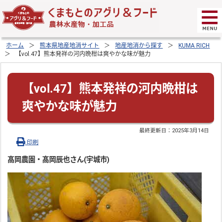
ホーム
熊本県地産地消サイト
地産地消から探す
KUMA RICH
【vol.47】熊本発祥の河内晩柑は爽やかな味が魅力
【vol.47】熊本発祥の河内晩柑は
爽やかな味が魅力
最終更新日：
2025年3月14日
印刷
髙岡農園・髙岡辰也さん(宇城市)