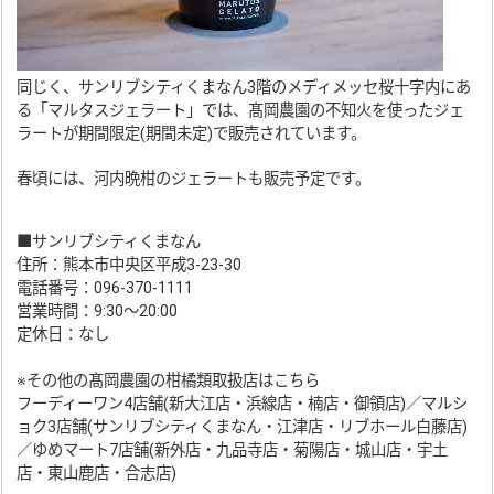
同じく、サンリブシティくまなん3階のメディメッセ桜十字内にあ
る「マルタスジェラート」では、髙岡農園の不知火を使ったジェ
ラートが期間限定(期間未定)で販売されています。
春頃には、河内晩柑のジェラートも販売予定です。
■サンリブシティくまなん
住所：熊本市中央区平成3-23-30
電話番号：096-370-1111
営業時間：9:30～20:00
定休日：なし
※その他の髙岡農園の柑橘類取扱店はこちら
フーディーワン4店舗(新大江店・浜線店・楠店・御領店)／マルシ
ョク3店舗(サンリブシティくまなん・江津店・リブホール白藤店)
／ゆめマート7店舗(新外店・九品寺店・菊陽店・城山店・宇土
店・東山鹿店・合志店)